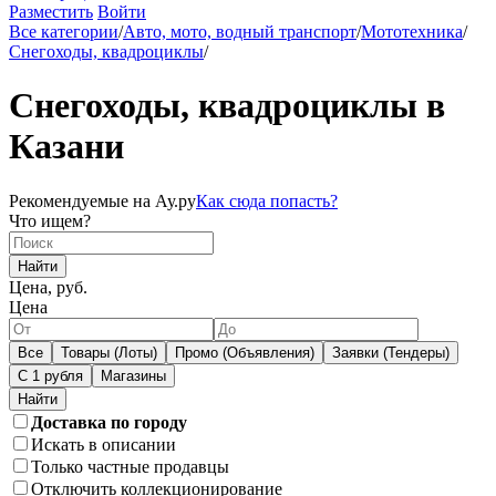
Разместить
Войти
Все категории
/
Авто, мото, водный транспорт
/
Мототехника
/
Снегоходы, квадроциклы
/
Снегоходы, квадроциклы в
Казани
Рекомендуемые на Ау.ру
Как сюда попасть?
Что ищем?
Найти
Цена, руб.
Цена
Все
Товары (Лоты)
Промо (Объявления)
Заявки (Тендеры)
С 1 рубля
Магазины
Доставка по городу
Искать в описании
Только частные продавцы
Отключить коллекционирование