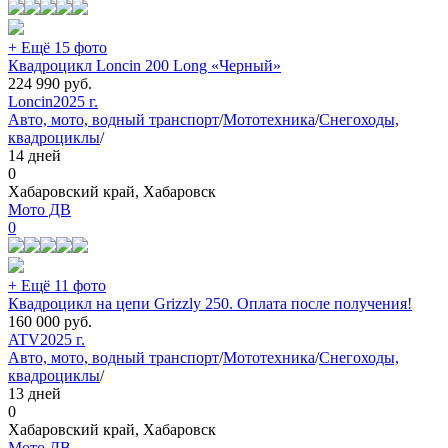
+ Ещё 15 фото
Квадроцикл Loncin 200 Long «Черный»
224 990
руб.
Loncin
2025 г.
Авто, мото, водный транспорт
/
Мототехника
/
Снегоходы,
квадроциклы
/
14 дней
0
Хабаровский край, Хабаровск
Мото ДВ
0
+ Ещё 11 фото
Квадроцикл на цепи Grizzly 250. Оплата после получения!
160 000
руб.
ATV
2025 г.
Авто, мото, водный транспорт
/
Мототехника
/
Снегоходы,
квадроциклы
/
13 дней
0
Хабаровский край, Хабаровск
Мото ДВ