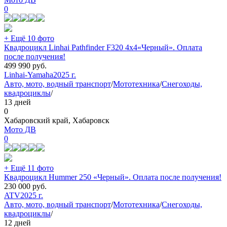
0
+ Ещё 10 фото
Квадроцикл Linhai Pathfinder F320 4х4«Черный». Оплата
после получения!
499 990
руб.
Linhai-Yamaha
2025 г.
Авто, мото, водный транспорт
/
Мототехника
/
Снегоходы,
квадроциклы
/
13 дней
0
Хабаровский край, Хабаровск
Мото ДВ
0
+ Ещё 11 фото
Квадроцикл Hummer 250 «Черный». Оплата после получения!
230 000
руб.
ATV
2025 г.
Авто, мото, водный транспорт
/
Мототехника
/
Снегоходы,
квадроциклы
/
12 дней