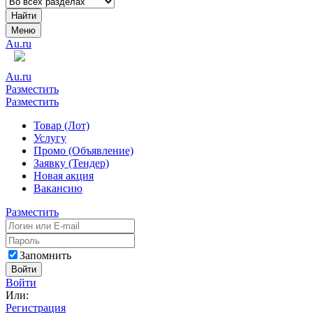
Найти
Меню
Au.ru
Au.ru
Разместить
Разместить
Товар (Лот)
Услугу
Промо (Объявление)
Заявку (Тендер)
Новая акция
Вакансию
Разместить
Запомнить
Войти
Войти
Или:
Регистрация