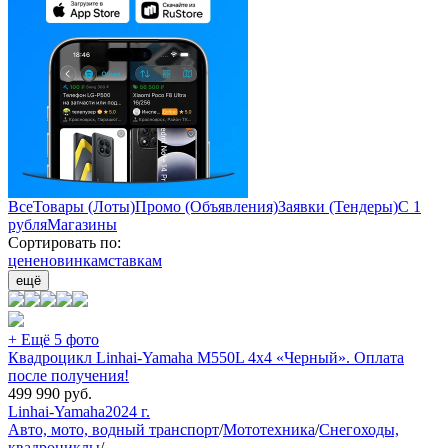
Все
Товары (Лоты)
Промо (Объявления)
Заявки (Тендеры)
С 1
рубля
Магазины
Сортировать по:
цене
новинкам
ставкам
ещё
+ Ещё 5 фото
Квадроцикл Linhai-Yamaha M550L 4x4 «Черный». Оплата
после получения!
499 990
руб.
Linhai-Yamaha
2024 г.
Авто, мото, водный транспорт
/
Мототехника
/
Снегоходы,
квадроциклы
/