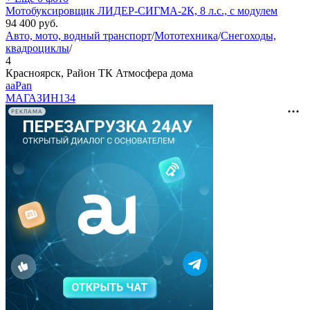
Мотобуксировщик ЛИДЕР-СИГМА-2К, 8 л.с., с модулем
94 400
руб.
Авто, мото, водный транспорт
/
Мототехника
/
Снегоходы,
квадроциклы
/
4
Красноярск, Район ТК Атмосфера дома
aaPan
МАГАЗИН
134
РЕКЛАМА