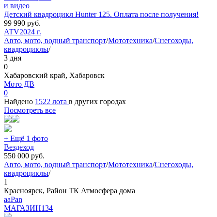
и видео
Детский квадроцикл Hunter 125. Оплата после получения!
99 990
руб.
ATV
2024 г.
Авто, мото, водный транспорт
/
Мототехника
/
Снегоходы,
квадроциклы
/
3 дня
0
Хабаровский край, Хабаровск
Мото ДВ
0
Найдено
1522 лота
в других городах
Посмотреть все
+ Ещё 1 фото
Вездеход
550 000
руб.
Авто, мото, водный транспорт
/
Мототехника
/
Снегоходы,
квадроциклы
/
1
Красноярск, Район ТК Атмосфера дома
aaPan
МАГАЗИН
134