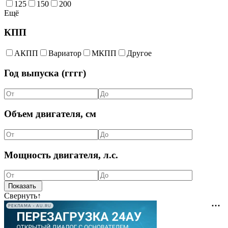
125
150
200
Ещё
КПП
АКПП
Вариатор
МКПП
Другое
Год выпуска (гггг)
Объем двигателя, см
Мощность двигателя, л.с.
Свернуть
↑
РЕКЛАМА • AU.RU