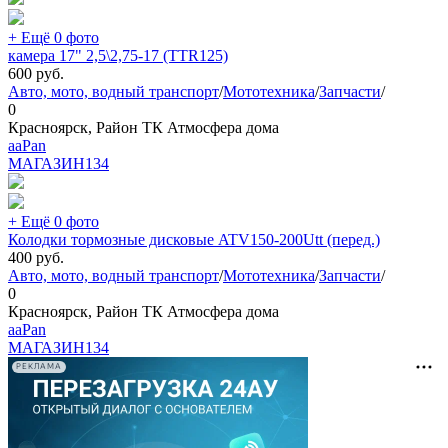
+ Ещё 0 фото
камера 17" 2,5\2,75-17 (TTR125)
600
руб.
Авто, мото, водный транспорт
/
Мототехника
/
Запчасти
/
0
Красноярск, Район ТК Атмосфера дома
aaPan
МАГАЗИН
134
+ Ещё 0 фото
Колодки тормозные дисковые ATV150-200Utt (перед.)
400
руб.
Авто, мото, водный транспорт
/
Мототехника
/
Запчасти
/
0
Красноярск, Район ТК Атмосфера дома
aaPan
МАГАЗИН
134
РЕКЛАМА