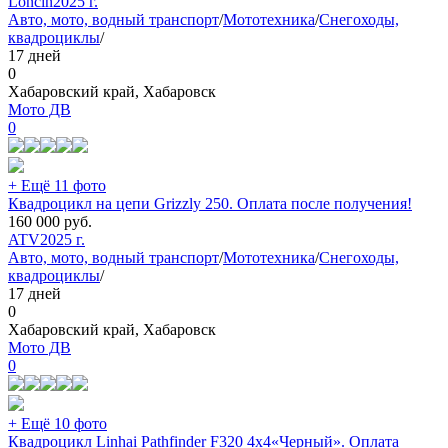
Loncin
2025 г.
Авто, мото, водный транспорт
/
Мототехника
/
Снегоходы,
квадроциклы
/
17 дней
0
Хабаровский край, Хабаровск
Мото ДВ
0
+ Ещё 11 фото
Квадроцикл на цепи Grizzly 250. Оплата после получения!
160 000
руб.
ATV
2025 г.
Авто, мото, водный транспорт
/
Мототехника
/
Снегоходы,
квадроциклы
/
17 дней
0
Хабаровский край, Хабаровск
Мото ДВ
0
+ Ещё 10 фото
Квадроцикл Linhai Pathfinder F320 4х4«Черный». Оплата