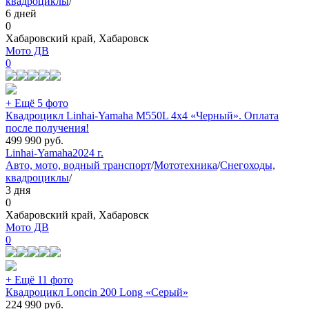
квадроциклы
/
6 дней
0
Хабаровский край, Хабаровск
Мото ДВ
0
+ Ещё 5 фото
Квадроцикл Linhai-Yamaha M550L 4x4 «Черный». Оплата
после получения!
499 990
руб.
Linhai-Yamaha
2024 г.
Авто, мото, водный транспорт
/
Мототехника
/
Снегоходы,
квадроциклы
/
3 дня
0
Хабаровский край, Хабаровск
Мото ДВ
0
+ Ещё 11 фото
Квадроцикл Loncin 200 Long «Серый»
224 990
руб.