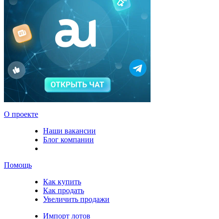
О проекте
Наши вакансии
Блог компании
Помощь
Как купить
Как продать
Увеличить продажи
Импорт лотов