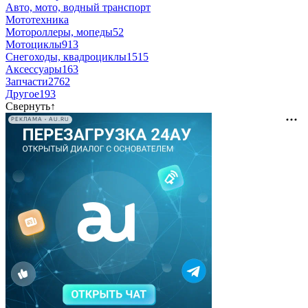
Авто, мото, водный транспорт
Мототехника
Мотороллеры, мопеды
52
Мотоциклы
913
Снегоходы, квадроциклы
1515
Аксессуары
163
Запчасти
2762
Другое
193
Свернуть
↑
РЕКЛАМА • AU.RU