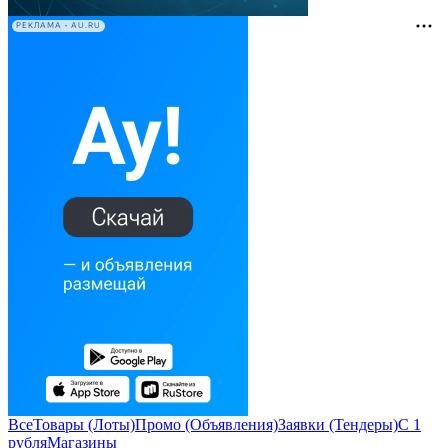
РЕКЛАМА • AU.RU
Все
Товары (Лоты)
Промо (Объявления)
Заявки (Тендеры)
С 1
рубля
Магазины