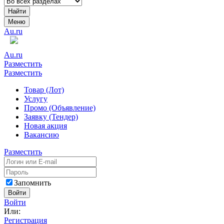
Найти
Меню
Au.ru
Au.ru
Разместить
Разместить
Товар (Лот)
Услугу
Промо (Объявление)
Заявку (Тендер)
Новая акция
Вакансию
Разместить
Запомнить
Войти
Войти
Или:
Регистрация