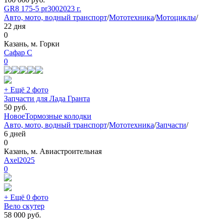
GR8 175-5 pr300
2023 г.
Авто, мото, водный транспорт
/
Мототехника
/
Мотоциклы
/
22 дня
0
Казань, м. Горки
Сафар С
0
+ Ещё 2 фото
Запчасти для Лада Гранта
50
руб.
Новое
Тормозные колодки
Авто, мото, водный транспорт
/
Мототехника
/
Запчасти
/
6 дней
0
Казань, м. Авиастроительная
Axel2025
0
+ Ещё 0 фото
Вело скутер
58 000
руб.