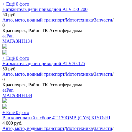
+ Ещё 0 фото
Натяжитель цепи приводной ATV150-200
50
руб.
Авто, мото, водный транспорт
/
Мототехника
/
Запчасти
/
0
Красноярск, Район ТК Атмосфера дома
aaPan
МАГАЗИН
134
+ Ещё 0 фото
Натяжитель цепи приводной ATV70-125
50
руб.
Авто, мото, водный транспорт
/
Мототехника
/
Запчасти
/
0
Красноярск, Район ТК Атмосфера дома
aaPan
МАГАЗИН
134
+ Ещё 0 фото
Вал коленчатый в сборе 4Т 139QMB (GY6) KIYOsHI
4 000
руб.
Авто, мото, водный транспорт
/
Мототехника
/
Запчасти
/