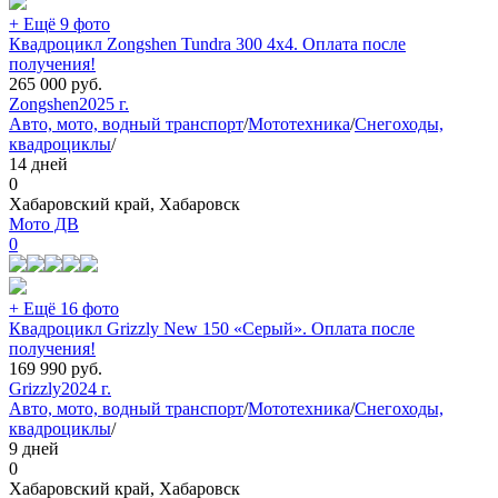
+ Ещё 9 фото
Квадроцикл Zongshen Tundra 300 4х4. Оплата после
получения!
265 000
руб.
Zongshen
2025 г.
Авто, мото, водный транспорт
/
Мототехника
/
Снегоходы,
квадроциклы
/
14 дней
0
Хабаровский край, Хабаровск
Мото ДВ
0
+ Ещё 16 фото
Квадроцикл Grizzly New 150 «Серый». Оплата после
получения!
169 990
руб.
Grizzly
2024 г.
Авто, мото, водный транспорт
/
Мототехника
/
Снегоходы,
квадроциклы
/
9 дней
0
Хабаровский край, Хабаровск