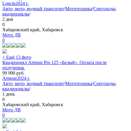
Loncin
2024 г.
Авто, мото, водный транспорт
/
Мототехника
/
Снегоходы,
квадроциклы
/
2 дня
0
Хабаровский край, Хабаровск
Мото ДВ
0
+ Ещё 13 фото
Квадроцикл Armour Pro 125 «Белый». Оплата после
получения.
99 990
руб.
Armour
2024 г.
Авто, мото, водный транспорт
/
Мототехника
/
Снегоходы,
квадроциклы
/
1 день
0
Хабаровский край, Хабаровск
Мото ДВ
0