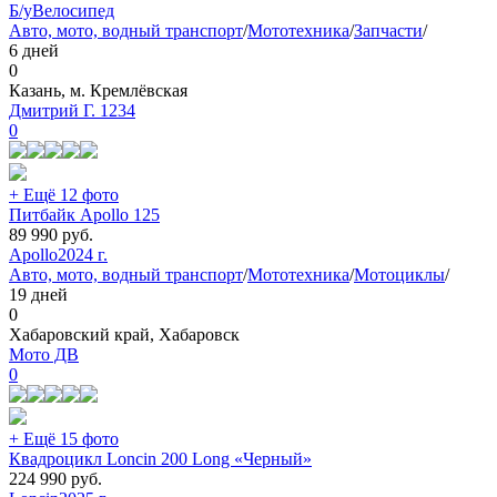
Б/у
Велосипед
Авто, мото, водный транспорт
/
Мототехника
/
Запчасти
/
6 дней
0
Казань, м. Кремлёвская
Дмитрий Г. 1234
0
+ Ещё 12 фото
Питбайк Apollo 125
89 990
руб.
Apollo
2024 г.
Авто, мото, водный транспорт
/
Мототехника
/
Мотоциклы
/
19 дней
0
Хабаровский край, Хабаровск
Мото ДВ
0
+ Ещё 15 фото
Квадроцикл Loncin 200 Long «Черный»
224 990
руб.