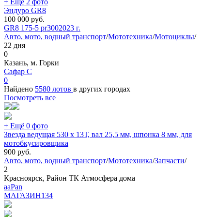
+ Ещё 2 фото
Эндуро GR8
100 000
руб.
GR8 175-5 pr300
2023 г.
Авто, мото, водный транспорт
/
Мототехника
/
Мотоциклы
/
22 дня
0
Казань, м. Горки
Сафар С
0
Найдено
5580 лотов
в других городах
Посмотреть все
+ Ещё 0 фото
Звезда ведущая 530 х 13Т, вал 25,5 мм, шпонка 8 мм, для
мотобкусировщика
900
руб.
Авто, мото, водный транспорт
/
Мототехника
/
Запчасти
/
2
Красноярск, Район ТК Атмосфера дома
aaPan
МАГАЗИН
134