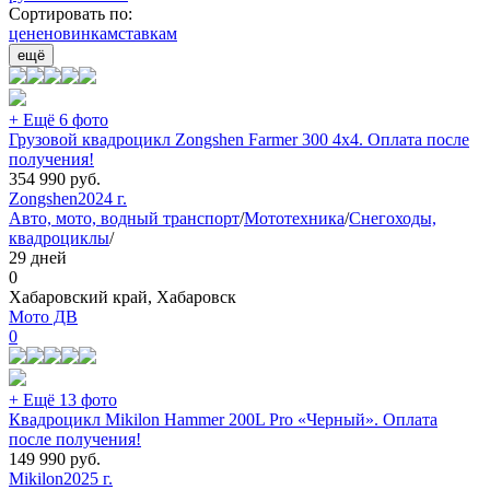
Сортировать по:
цене
новинкам
ставкам
ещё
+ Ещё 6 фото
Грузовой квадроцикл Zongshen Farmer 300 4х4. Оплата после
получения!
354 990
руб.
Zongshen
2024 г.
Авто, мото, водный транспорт
/
Мототехника
/
Снегоходы,
квадроциклы
/
29 дней
0
Хабаровский край, Хабаровск
Мото ДВ
0
+ Ещё 13 фото
Квадроцикл Mikilon Hammer 200L Pro «Черный». Оплата
после получения!
149 990
руб.
Mikilon
2025 г.