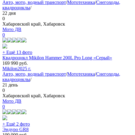
Авто, мото, водный транспорт
/
Мототехника
/
Снегоходы,
квадроциклы
/
22 дня
0
Хабаровский край, Хабаровск
Мото ДВ
0
+ Ещё 13 фото
Квадроцикл Mikilon Hammer 200L Pro Long «Серый»
169 990
руб.
Mikilon
2025 г.
Авто, мото, водный транспорт
/
Мототехника
/
Снегоходы,
квадроциклы
/
21 день
0
Хабаровский край, Хабаровск
Мото ДВ
0
+ Ещё 2 фото
Эндуро GR8
100 000
руб.