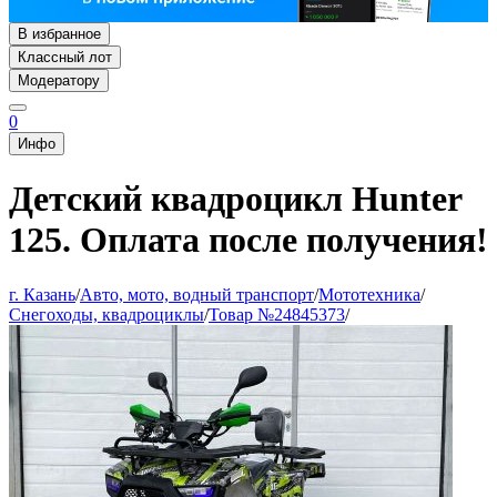
В избранное
Классный лот
Модератору
0
Инфо
Детский квадроцикл Hunter
125. Оплата после получения!
г. Казань
/
Авто, мото, водный транспорт
/
Мототехника
/
Снегоходы, квадроциклы
/
Товар №24845373
/