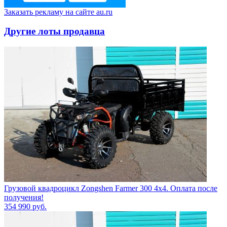
Заказать рекламу на сайте au.ru
Другие лоты продавца
Грузовой квадроцикл Zongshen Farmer 300 4х4. Оплата после
получения!
354 990
руб.