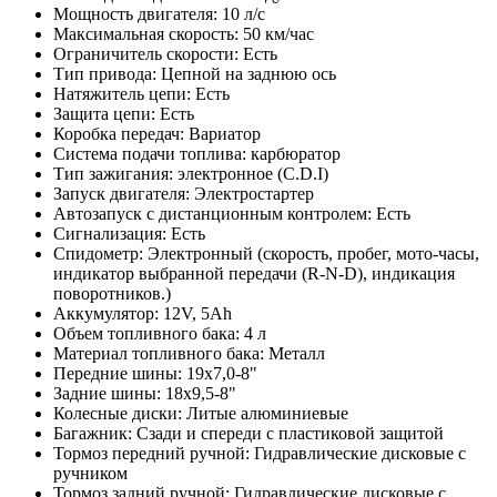
Мощность двигателя: 10 л/с
Максимальная скорость: 50 км/час
Ограничитель скорости: Есть
Тип привода: Цепной на заднюю ось
Натяжитель цепи: Есть
Защита цепи: Есть
Коробка передач: Вариатор
Система подачи топлива: карбюратор
Тип зажигания: электронное (C.D.I)
Запуск двигателя: Электростартер
Автозапуск с дистанционным контролем: Есть
Сигнализация: Есть
Спидометр: Электронный (скорость, пробег, мото-часы,
индикатор выбранной передачи (R-N-D), индикация
поворотников.)
Аккумулятор: 12V, 5Ah
Объем топливного бака: 4 л
Материал топливного бака: Металл
Передние шины: 19х7,0-8"
Задние шины: 18х9,5-8"
Колесные диски: Литые алюминиевые
Багажник: Сзади и спереди с пластиковой защитой
Тормоз передний ручной: Гидравлические дисковые с
ручником
Тормоз задний ручной: Гидравлические дисковые с