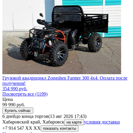
Грузовой квадроцикл Zongshen Farmer 300 4х4. Оплата после
получения!
354 990
руб.
Посмотреть все (1199)
Цена
99 990
руб.
Купить сейчас
6 дней
до конца торгов
(13 авг 2026 17:43)
Хабаровский край, Хабаровск
условия доставки
на карте
+7 914 547 XX XX
показать контакты