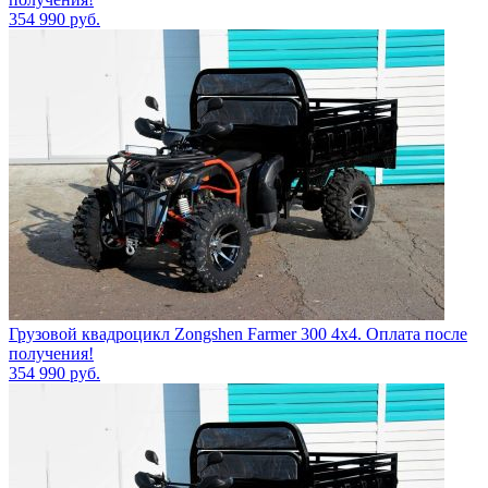
354 990
руб.
Грузовой квадроцикл Zongshen Farmer 300 4х4. Оплата после
получения!
354 990
руб.